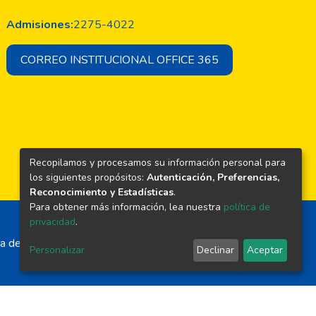
Admisiones:
2275-4022
CORREO INSTITUCIONAL OFFICE 365
Recopilamos y procesamos su información personal para
los siguientes propósitos:
Autenticación, Preferencias,
Reconocimiento y Estadísticas
.
Para obtener más información, lea nuestra
política de
privacidad
.
a de El Salvador
Personalizar
Declinar
Aceptar