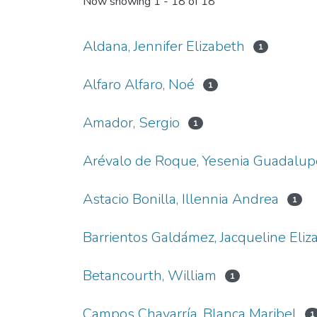
Now showing
1 - 18 of 18
Aldana, Jennifer Elizabeth
1
Alfaro Alfaro, Noé
1
Amador, Sergio
1
Arévalo de Roque, Yesenia Guadalup
Astacio Bonilla, Illennia Andrea
1
Barrientos Galdámez, Jacqueline Eliz
Betancourth, William
1
Campos Chavarría, Blanca Maribel
1