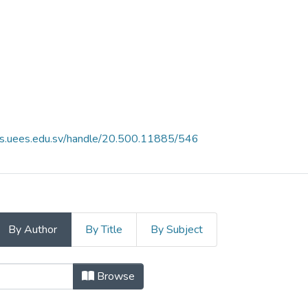
es.uees.edu.sv/handle/20.500.11885/546
By Author
By Title
By Subject
ncia Vol.14 N° 2 by Author
Browse