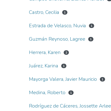
Castro, Cecilia
1
Estrada de Velasco, Nuvia
1
Guzmán Reynoso, Lagree
1
Herrera, Karen
2
Juárez, Karina
1
Mayorga Valera, Javier Mauricio
1
Medina, Roberto
1
Rodríguez de Cáceres, Jossette Arle