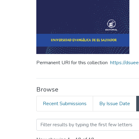
Permanent URI for this collection
https://dsue
Browse
Recent Submissions
By Issue Date
Browsing Revista Crea Cie