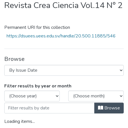
Revista Crea Ciencia Vol.14 N° 2
Permanent URI for this collection
https://dsuees.uees.edu.sv/handle/20.500.11885/546
Browse
Browsing Revista Crea Ciencia Vol.14 N° 
Filter results by year or month
Browse
Loading items...