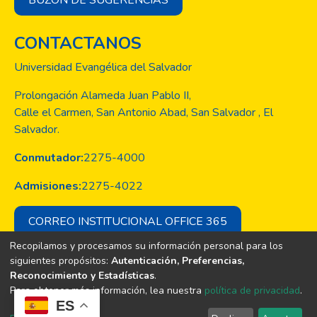
BUZÓN DE SUGERENCIAS
CONTACTANOS
Universidad Evangélica del Salvador
Prolongación Alameda Juan Pablo II,
Calle el Carmen, San Antonio Abad, San Salvador , El
Salvador.
Conmutador:
2275-4000
Admisiones:
2275-4022
CORREO INSTITUCIONAL OFFICE 365
Recopilamos y procesamos su información personal para los
siguientes propósitos:
Autenticación, Preferencias,
Reconocimiento y Estadísticas
.
Copyright © Todos los derechos son
Para obtener más información, lea nuestra
política de privacidad
.
de la Universidad Evangélica de El
ES
Salvador