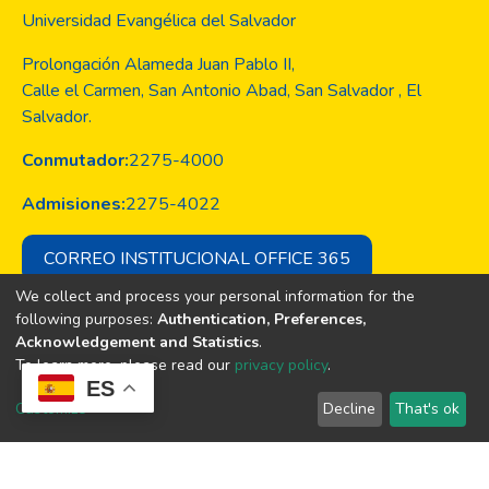
Universidad Evangélica del Salvador
Prolongación Alameda Juan Pablo II,
Calle el Carmen, San Antonio Abad, San Salvador , El
Salvador.
Conmutador:
2275-4000
Admisiones:
2275-4022
CORREO INSTITUCIONAL OFFICE 365
We collect and process your personal information for the
following purposes:
Authentication, Preferences,
Acknowledgement and Statistics
.
Copyright © Todos los derechos son
To learn more, please read our
privacy policy
.
de la Universidad Evangélica de El
ES
Salvador
Customize
Decline
That's ok