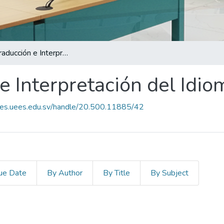
Lic. En Traducción e Interpretación del Idioma Ingles
 e Interpretación del Idio
ees.uees.edu.sv/handle/20.500.11885/42
ue Date
By Author
By Title
By Subject