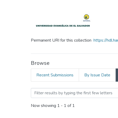
Permanent URI for this collection
https://hdl.
Browse
Recent Submissions
By Issue Date
Browsing Manual de Proced
Now showing
1 - 1 of 1