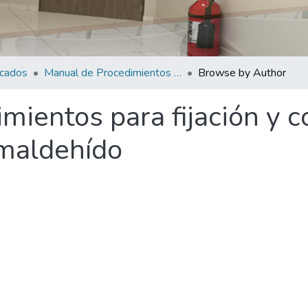
icados
Manual de Procedimientos para fijación y conservación de cadáveres con formaldehído
Browse by Author
mientos para fijación y 
rmaldehído