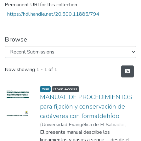
Permanent URI for this collection
https://hdl.handle.net/20.500.11885/794
Browse
Recent Submissions
Now showing
1 - 1 of 1
Item
Open Access
MANUAL DE PROCEDIMIENTOS
para fijación y conservación de
cadáveres con formaldehído
(
Universidad Evangélica de El Salvador,
2025-06
El presente manual describe los
)
Ernesto Antonio Hurtado
Valencia
lineamientos y pasos a seguir —desde el