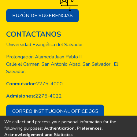
BUZÓN DE SUGERENCIAS
CONTACTANOS
Universidad Evangélica del Salvador
Prolongación Alameda Juan Pablo II,
Calle el Carmen, San Antonio Abad, San Salvador , El
Salvador.
Conmutador:
2275-4000
Admisiones:
2275-4022
CORREO INSTITUCIONAL OFFICE 365
We collect and process your personal information for the
following purposes:
Authentication, Preferences,
Acknowledgement and Statistics
.
Copyright © Todos los derechos son