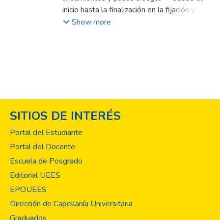
inicio hasta la finalización en la fijación y
conservación de cadáveres— y enumera los
Show more
materiales que son utilizados para tal fin.
Este manual responde a la necesidad de
contar con un instructivo en los laboratorios
de anatomía humana, que describa de forma
práctica, sencilla todas las actividades a
realizar en la técnica de fijación y
conservación de cadáveres con
SITIOS DE INTERÉS
formaldehído, dado que el cadáver es un
tesoro de información académica y científica
Portal del Estudiante
invaluable e importante en la formación de
Portal del Docente
futuros profesionales. En El Salvador no
Escuela de Posgrado
existe un manual de procedimientos para
fijación y conservación de cadáveres con
Editorial UEES
formaldehído, siendo la práctica empírica la
EPOUEES
que ha prevalecido a través del tiempo y
Dirección de Capellanía Universitaria
que ha sido trasmitida de generación en
Graduados