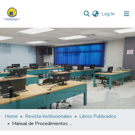
(current)
Log In
Communities & Collections
All of DSpace
Statistics
Home
Revista Institucionales
Libros Publicados
Manual de Procedimientos para fijación y conservación de cadáveres con formaldehído