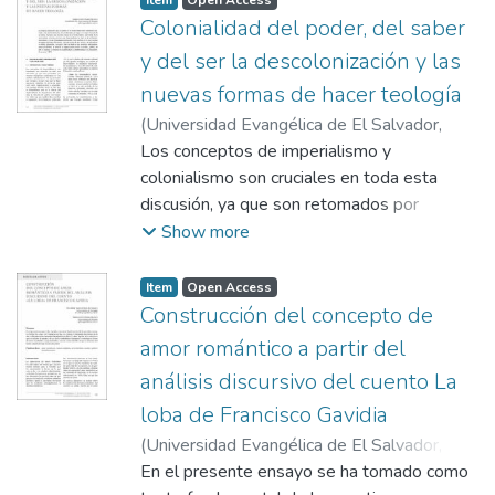
Item
Open Access
similitudes y diferencias de la teología
Colonialidad del poder, del saber
política
y del ser la descolonización y las
de Pablo con la política propia de
nuevas formas de hacer teología
Aristóteles. También, propone un
(
Universidad Evangélica de El Salvador,
acercamiento con
2020-01
Los conceptos de imperialismo y
)
Girón Herrera, Santos Gabriel
algunos teóricos del siglo XX que estudian y
colonialismo son cruciales en toda esta
determinan el contenido político formulado
discusión, ya que son retomados por
por Pablo, esto con el fin de ver su
muchas disciplinas académicas en sus
Show more
pertinencia para los desafíos políticos a los
análisis del fenómeno de expansionismo
que
europeo. Es por esto que se hace
se enfrenta en la actualidad el cristianismo
Item
Open Access
necesario estudiar la estrecha relación entre
Construcción del concepto de
contemporáneo salvadoreño. La
imperialismo y colonialismo; porque muchas
metodología utilizada para este estudio se
amor romántico a partir del
veces se dice que
fundamenta en la revisión bibliográfica, en la
análisis discursivo del cuento La
el colonialismo solo es el clímax del
exégesis
loba de Francisco Gavidia
imperialismo. La importancia de estudiar la
de los textos clave de la teología paulina, la
relación de ambos movimientos radica en
(
Universidad Evangélica de El Salvador,
contrastación entre lo propuesto por Pablo
que pueden darse unidos
2020-01
En el presente ensayo se ha tomado como
)
Mejía Hernández, Brendhaly
y la moderna teología política.