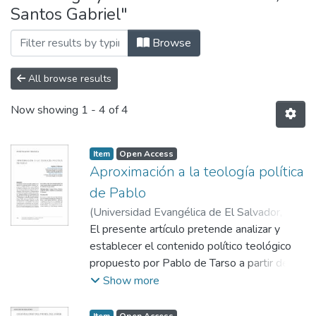
Santos Gabriel"
Browse
All browse results
Now showing
1 - 4 of 4
Item
Open Access
Aproximación a la teología política
de Pablo
(
Universidad Evangélica de El Salvador,
2021-07
El presente artículo pretende analizar y
)
Medrano, Jonathan A.
;
Girón
Herrera, Santos Gabriel
establecer el contenido político teológico
propuesto por Pablo de Tarso a partir del
uso de algunos términos en sus textos. A la
Show more
vez
que estudia paralelamente algunas de las