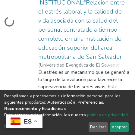
INSTITUCIONAL:“Relación entre
el estrés laboral y la calidad de
vida asociada con la salud del
oading...
personal contratado a tiempo
completo en una institución de
educación superior del área
metropolitana de San Salvador.
(
Universidad Evangélica de El Salvador,
2016-11
El estrés es un mecanismo que se generó a
)
Paniagua Serrano, Francisco
Gustavo A.
lo largo de la evolución para favorecer la
supervivencia de los seres vivos. Este
proceso ha estado presente en la especie
Show more
Recopilamos y procesamos su información personal para los
humana desde sus inicios, sin embargo, la
siguientes propósitos:
Autenticación, Preferencias,
forma en que se vivencia en la actualidad ha
Reconocimiento y Estadísticas
.
Item
Open Access
Para obtener más información, lea nuestra
política de privacidad
.
sido asociado con la generación de diversas
“Adherencia terapéutica a la
ES
problemáticas de salud. El presente estudio
insulinoterapia, en pacientes con
Personalizar
Declinar
Aceptar
pretende indagar la relación entre el estrés