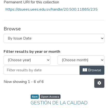
Permanent URI for this collection
https://dsuees.uees.edu.sv/handle/20.500.11885/235
Browse
Browsing Anuario de Investigación Instit
Filter results by year or month
Browse
Now showing
1 - 6 of 6
Item
Open Access
GESTIÓN DE LA CALIDAD