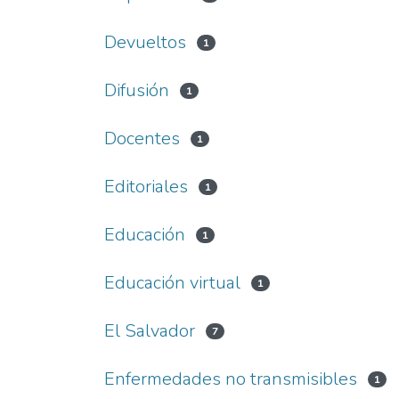
Devueltos
1
Difusión
1
Docentes
1
Editoriales
1
Educación
1
Educación virtual
1
El Salvador
7
Enfermedades no transmisibles
1