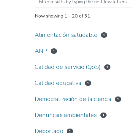
Browsing Revista Ciencia, 
Now showing
1 - 20 of 31
Alimentación saludable
1
ANP
1
Calidad de servicio (QoS)
1
Calidad educativa
1
Democratización de la ciencia
1
Denuncias ambientales
1
Deportado
1