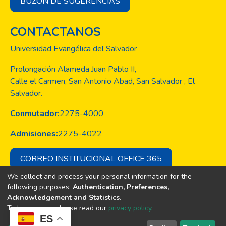
BUZÓN DE SUGERENCIAS
evidencia una percepción de insatisfacción
en consumidores encuestados al acceso de
CONTACTANOS
información de servicios y calidad, por ello
es necesario fortalecer el control de calidad
Universidad Evangélica del Salvador
más cercano a las necesidades del cliente
consumidor final de los servicios de
Prolongación Alameda Juan Pablo II,
telecomunicaciones.
Calle el Carmen, San Antonio Abad, San Salvador , El
Salvador.
Conmutador:
2275-4000
Admisiones:
2275-4022
CORREO INSTITUCIONAL OFFICE 365
We collect and process your personal information for the
following purposes:
Authentication, Preferences,
Acknowledgement and Statistics
.
Copyright © Todos los derechos son
To learn more, please read our
privacy policy
.
de la Universidad Evangélica de El
ES
Salvador