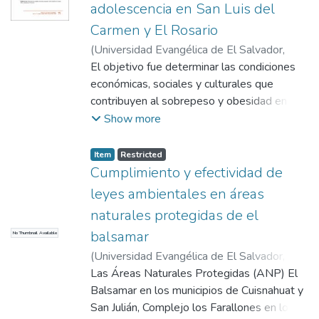
adolescencia en San Luis del
Carmen y El Rosario
(
Universidad Evangélica de El Salvador,
2022-01
El objetivo fue determinar las condiciones
)
Castañeda Molina, Flor Argentina
económicas, sociales y culturales que
contribuyen al sobrepeso y obesidad en la
niñez y adolescencia y el grado de
Show more
efectividad
de políticas públicas en atención a salud en
Item
Restricted
los municipios de San Luis del Carmen y
Cumplimiento y efectividad de
El Rosario. El enfoque fue de tipo
leyes ambientales en áreas
cualitativo, establecer la magnitud del
naturales protegidas de el
problema y su
balsamar
No Thumbnail Available
impacto en el sobrepeso y obesidad,
enfermedades no transmisibles, pero sin
(
Universidad Evangélica de El Salvador,
considerar las causas que provocan y
2022-05
Las Áreas Naturales Protegidas (ANP) El
)
Mendoza Abarca, Israel Ernesto
;
explican esta situación. Se administro una
Linares Flores, José Rodrigo
Balsamar en los municipios de Cuisnahuat y
encuesta para el estudio de casos y de
San Julián, Complejo los Farallones en los