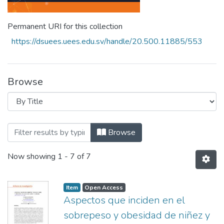
Permanent URI for this collection
https://dsuees.uees.edu.sv/handle/20.500.11885/553
Browse
Browsing Revista Ciencia, Cultura y Soci
Browse
Now showing
1 - 7 of 7
Item
Open Access
Aspectos que inciden en el
sobrepeso y obesidad de niñez y