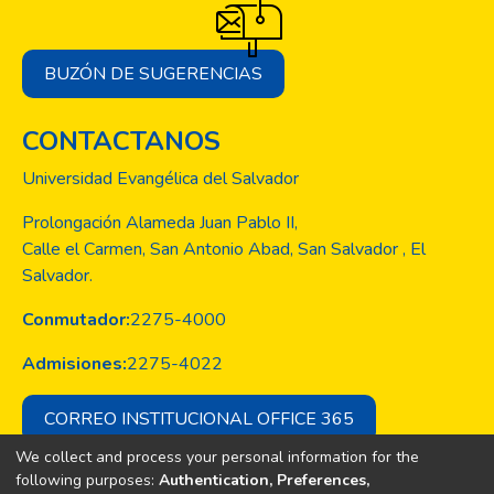
BUZÓN DE SUGERENCIAS
CONTACTANOS
Universidad Evangélica del Salvador
Prolongación Alameda Juan Pablo II,
Calle el Carmen, San Antonio Abad, San Salvador , El
Salvador.
Conmutador:
2275-4000
Admisiones:
2275-4022
CORREO INSTITUCIONAL OFFICE 365
We collect and process your personal information for the
following purposes:
Authentication, Preferences,