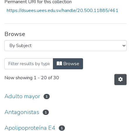
Permanent URI for this collection
https://dsuees.uees.edu.sv/handle/20.500.11885/461
Browse
Browsing Revista Crea Ciencia Vol. 13 N°
Browse
Now showing
1 - 20 of 30
Adulto mayor
1
Antagonistas
1
Apolipoproteína E4
1