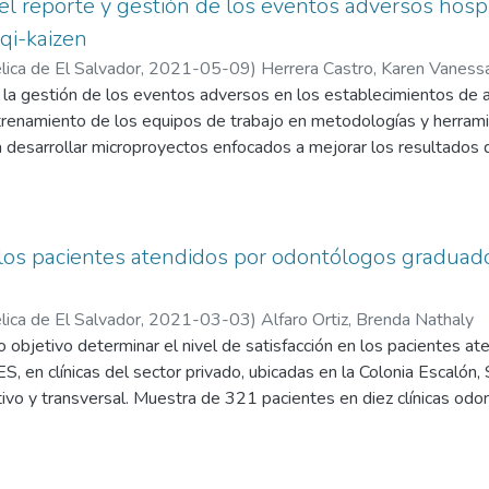
do la técnica de comprobación de hipótesis a un diseño estadístico
l reporte y gestión de los eventos adversos hospit
tivos planteados. El estado nutricional de malnutrición estuvo p
qi-kaizen
a la relación de las variables por medio de Chi cuadrado se deter
ica de El Salvador,
2021-05-09
)
Herrera Castro, Karen Vaness
ivel de escolaridad y ocupación si mantienen relación con el estado 
nett
a gestión de los eventos adversos en los establecimientos de a
 algunas de las variables sociodemográficas se estableció que t
trenamiento de los equipos de trabajo en metodologías y herrami
protector para desarrollar malnutrición por déficit, ser hombre r
a desarrollar microproyectos enfocados a mejorar los resultados 
l representa 1.7 veces más riesgo de desarrollar malnutrición por d
alece la cultura de calidad de las instituciones y la seguridad de 
ración nutricional que describan las variables socio demográficas 
 según cada adulto mayor.
 los pacientes atendidos por odontólogos graduad
ica de El Salvador,
2021-03-03
)
Alfaro Ortiz, Brenda Nathaly
 objetivo determinar el nivel de satisfacción en los pacientes a
, en clínicas del sector privado, ubicadas en la Colonia Escalón
ptivo y transversal. Muestra de 321 pacientes en diez clínicas odo
ístico por cuotas. Técnica para la recopilación de la información f
ensiones de calidad, la tangibilidad representó el porcentaje má
atisfactorios, equipos de apariencia moderna y la poca publicidad