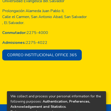
Universidad Evangélica del Salvador
Prolongación Alameda Juan Pablo II,
Calle el Carmen, San Antonio Abad, San Salvador
, El Salvador.
Conmutador:
2275-4000
Admisiones:
2275-4022
CORREO INSTITUCIONAL OFFICE 365
We collect and process your personal information for the
following purposes:
Authentication, Preferences,
Acknowledgement and Statistics
.