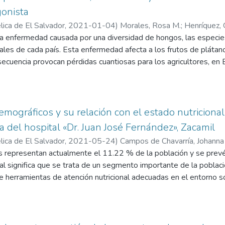
gonista
ica de El Salvador,
2021-01-04
)
Morales, Rosa M.
;
Henríquez, 
a enfermedad causada por una diversidad de hongos, las especies
les de cada país. Esta enfermedad afecta a los frutos de plátano
ecuencia provocan pérdidas cuantiosas para los agricultores, en
de pesticidas que contaminan el medio ambiente y exponen la sal
s dentro del país acerca de la identidad de los hongos que afect
ad de implementar alternativas de control contra esta enfermedad
ntificación del hongo causante de antracnosis con mayor patogenici
emográficos y su relación con el estado nutricion
de la Cooperativa San Carlos El Paisnal, El Salvador. Se demostró
a del hospital «Dr. Juan José Fernández», Zacamil
l fruto del plátano y a partir de los valores obtenidos se selecc
ica de El Salvador,
2021-05-24
)
Campos de Chavarría, Johanna
genicidad y se realizó una identificación molecular obteniendo 
 representan actualmente el 11.22 % de la población y se prevé 
specie Fusarium dimerum. Además, se realizaron aislamiento de h
al significa que se trata de un segmento importante de la poblac
a levadura con capacidad del 100 % inhibitoria para la especie p
e herramientas de atención nutricional adecuadas en el entorno 
urge el objetivo de la presente investigación: analizar la relació
nal de los adultos mayores que asisten a la consulta externa del H
que cuantitativo de tipo correlacional; se sometieron los datos al 