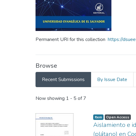
Permanent URI for this collection
https://dsue
Browse
Recent Submissions
By Issue Date
Recent Submissions
Now showing
1 - 5 of 7
Item
Open Access
Aislamiento e i
(plátano) en Co