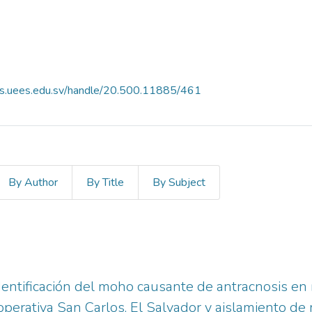
es.uees.edu.sv/handle/20.500.11885/461
By Author
By Title
By Subject
dentificación del moho causante de antracnosis en 
operativa San Carlos, El Salvador y aislamiento d