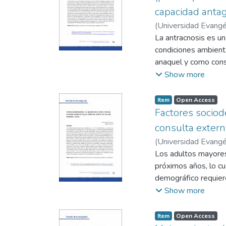
capacidad anta
(
Universidad Evangél
La antracnosis es un
condiciones ambienta
anaquel y como cons
combate con el uso 
Show more
Los escasos estudio
reducen la posibilid
Item
Open Access
aislamiento y la ide
Factores sociod
cultivos de plátano 
consulta extern
causar lesiones en e
(
Universidad Evangél
presentó mayor pato
Los adultos mayores
es causada por la e
próximos años, lo cu
y se logró aislar un
demográfico requier
poblacional, de ahí s
Show more
y el estado nutricio
estudio tuvo un enfo
Item
Open Access