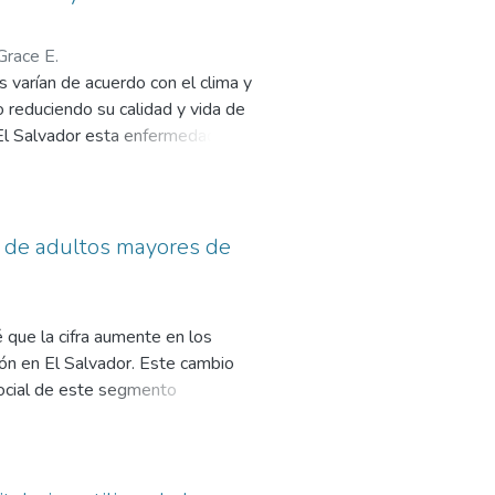
Grace E.
 varían de acuerdo con el clima y
 reduciendo su calidad y vida de
 El Salvador esta enfermedad se
ud del trabajador y consumidor.
an al plátano con esta enfermedad
. Este estudio se centró en el
dad, el estudio se realizó en los
al de adultos mayores de
 la capacidad de los aislados de
ionó el microorganismo que
como resultado que la enfermedad
que la cifra aumente en los
ongos candidatos a antagonistas,
ión en El Salvador. Este cambio
atógena Fusarium dimerum
social de este segmento
n de los factores sociodemográficos
ospital Nacional Zacamil. El
análisis estadístico descriptivo e