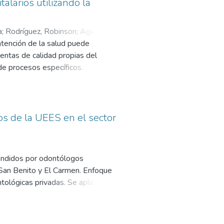
 para extraer las conclusiones y dar
alarios utilizando la
resente en casi 76 % de la
minó, según significancia
a
;
Rodríguez, Robinson
;
Aguilar
nutricional. Por otro lado, al
tención de la salud puede
ener menor edad y no tener riesgo
entas de calidad propias del
epresenta 1.6 veces más riesgo y
de procesos específicos.
éficit. Es preciso crear
los pacientes.
para orientar las estrategias de
os de la UEES en el sector
tendidos por odontólogos
, San Benito y El Carmen. Enfoque
ntológicas privadas. Se aplicó un
ue la encuesta con escala
s bajo de satisfacción con un 90 %
 de algunas clínicas. La