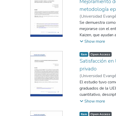
inferencial, utilizan
Mejoramiento de
respuesta a los obje
metodología ep
población. Respecto 
(
Universidad Evangél
estadística, que el n
Carrillo, William Bar
Se demuestra como l
estimar el riesgo de
mejorarse con el en
económico es factor 
Kaizen, que ayudan 
vivir en el área rura
Finalmente, esto fort
Show more
herramientas de valo
atención nutricional
Item
Open Access
Satisfacción en
privado
(
Universidad Evangél
El estudio tuvo como
graduados de la UEES
cuantitativo, descri
muestreo no probabil
Show more
Servqual. De las dim
señalándose como ins
Item
Open Access