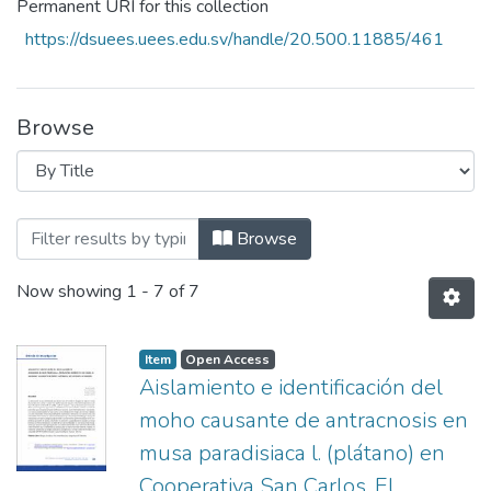
Permanent URI for this collection
https://dsuees.uees.edu.sv/handle/20.500.11885/461
Browse
Browsing Revista Crea Ciencia Vol. 13 N° 
Browse
Now showing
1 - 7 of 7
Item
Open Access
Aislamiento e identificación del
moho causante de antracnosis en
musa paradisiaca l. (plátano) en
Cooperativa San Carlos, El