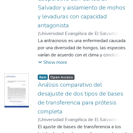
Salvador y aislamiento de mohos
y levaduras con capacidad
antagonista
(
Universidad Evangélica de El Salvador,
2021-01-04
La antracnosis es una enfermedad causada
)
Morales, Rosa M.
;
Henríquez,
Grace E.
por una diversidad de hongos, las especies
varían de acuerdo con el clima y condiciones
ambientales de cada país. Esta enfermedad
Show more
afecta a los frutos de plátano reduciendo su
calidad y vida de anaquel y como
Item
Open Access
consecuencia provocan pérdidas cuantiosas
Análisis comparativo del
para los agricultores, en El Salvador esta
desajuste de dos tipos de bases
enfermedad se combate con el uso de
de transferencia para prótesis
pesticidas que contaminan el medio
completa
ambiente y exponen la salud del trabajador
y consumidor. Los escasos estudios dentro
(
Universidad Evangélica de El Salvador,
del país acerca de la identidad de los
2020-07-18
El ajuste de bases de transferencia a los
)
Romero de Cea, Carmela