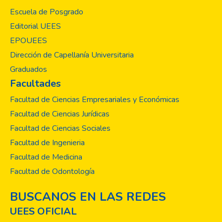
señalándose como insatisfactorios, equipos
Escuela de Posgrado
de apariencia moderna y la poca publicidad
de algunas clínicas. La dimensión seguridad
Editorial UEES
presentó el mayor índice de satisfacción
EPOUEES
para el paciente con un 97% frente al resto
Dirección de Capellanía Universitaria
de dimensiones. La seguridad y la empatía
Graduados
resultaron ser las dimensiones más
Facultades
importantes para los pacientes. Las clínicas
del estudio registraron una satisfacción
Facultad de Ciencias Empresariales y Económicas
global por arriba del 85 % desde la
Facultad de Ciencias Jurídicas
percepción del paciente, así mismo todas
Facultad de Ciencias Sociales
las clínicas odontológicas del estudio son
Facultad de Ingenieria
ampliamente recomendadas. Se sugiere a
todas las clínicas del estudio mejorar la
Facultad de Medicina
dimensión de tangibilidad. A la UEES, a
Facultad de Odontología
través de la Facultad de Odontología y la
Unidad de seguimiento al graduado, realizar
BUSCANOS EN LAS REDES
más estudios para monitorear la calidad de
UEES OFICIAL
los servicios profesionales de sus