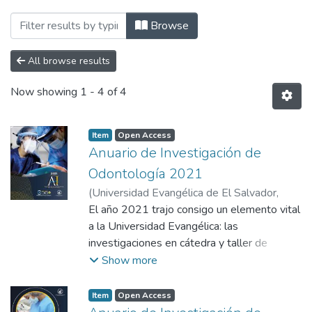
Browsing Facultad de Odontología by Su
Browse
All browse results
Now showing
1 - 4 of 4
Item
Open Access
Anuario de Investigación de
Odontología 2021
(
Universidad Evangélica de El Salvador,
2021-01
El año 2021 trajo consigo un elemento vital
)
Facultad de Odontología
a la Universidad Evangélica: las
investigaciones en cátedra y taller de
investigación del Doctorado en Cirugía
Show more
Dental y el Técnico en Asistencia
Odontológica. Estas acciones tan
Item
Open Access
importantes en la producción del nuevo