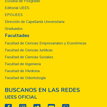
en la vida profesional. Por tanto, los animo a
Escuela de Posgrado
científica, la cual busca mejorar la calidad de
continuar con estos proyectos de
vida de los seres humanos, previniendo,
Editorial UEES
investigación que les traerán muchas
curando y rehabilitando el sistema
EPOUEES
satisfacciones
estomatognático; buscando soluciones
Dirección de Capellanía Universitaria
idóneas a los problemas que afectan a la
Graduados
humanidad en la capacidad de hablar,
Facultades
sonreír, oler, saborear, tocar, masticar, tragar
y transmitir una serie de emociones a través
Facultad de Ciencias Empresariales y Económicas
de las expresiones faciales con confianza y
Facultad de Ciencias Jurídicas
sin dolor, incomodidad ni enfermedad del
Facultad de Ciencias Sociales
complejo cráneo-facial.
Facultad de Ingenieria
Facultad de Medicina
Facultad de Odontología
BUSCANOS EN LAS REDES
UEES OFICIAL