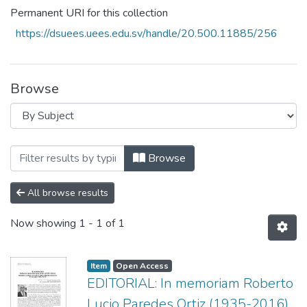
Permanent URI for this collection
https://dsuees.uees.edu.sv/handle/20.500.11885/256
Browse
Browsing Revista, Ciencia, Cultura y Soc
Browse
All browse results
Now showing
1 - 1 of 1
Item
Open Access
EDITORIAL: In memoriam Roberto
Lucio Paredes Ortiz (1935-2016)