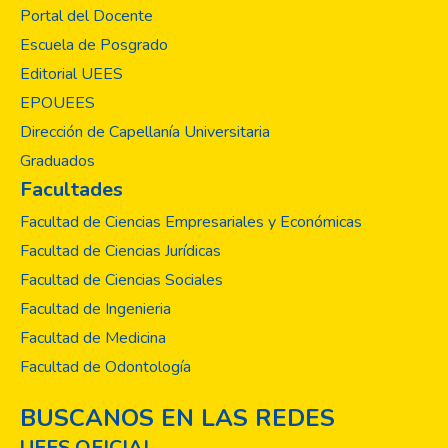
Académico, acuerda conceder al Lic.
Portal del Docente
Paredes Ortiz el Titulo de DOCTOR
Escuela de Posgrado
HONORIS CAUSA, "como muestra de
profundo respeto, admiración y
Editorial UEES
reconocimiento a su intelectualidad,
EPOUEES
humanitarismo, capacidad de la educación,
Dirección de Capellanía Universitaria
fundamentalmente su liderazgo como
Graduados
Miembro Fundador y Primer Rector (1981-
Facultades
1987) de la Universidad Evangélica de El
Salvador, en beneficio de generaciones de
Facultad de Ciencias Empresariales y Económicas
profesionales de distintas especialidades
Facultad de Ciencias Jurídicas
que ha formado, y de la población en
Facultad de Ciencias Sociales
general".
Facultad de Ingenieria
Facultad de Medicina
Facultad de Odontología
BUSCANOS EN LAS REDES
UEES OFICIAL