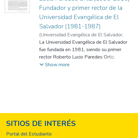
Fundador y primer rector de la
Universidad Evangélica de El
Salvador (1981-1987)
(
Universidad Evangélica de El Salvador,
2016-12
La Universidad Evangélica de El Salvador
)
Quinteros, César Emilio
fue fundada en 1981, siendo su primer
rector Roberto Lucio Paredes Ortiz,
licenciado en Ciencias Sociales, profesor en
Show more
Educación Primaria Rural; acreditado por la
escuela Latinoamericana de Sociología
(ELAS) de la Facultad Latinoamericana de
Ciencias Sociales (FLACSO), Santiago de
Chile, para la enseñanza e Investigación
Universitaria en Sociología. En el año 2014,
el Directorio Ejecutivo de esta Universidad,
SITIOS DE INTERÉS
en el marco del XXXIII Aniversario de su
fundación, a propuesta del Consejo
Portal del Estudiante