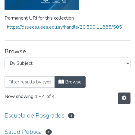
Permanent URI for this collection
https://dsuees.uees.edu.sv/handle/20.500.11885/505
Browse
Browsing 3° Anuario de Investigaciones
Browse
Now showing
1 - 4 of 4
Escuela de Posgrados
1
Salud Pública
1