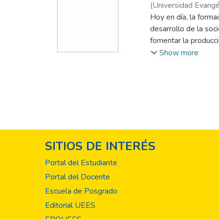
(
Universidad Evangél
Hoy en día, la form
desarrollo de la soc
fomentar la producc
de conocimiento cien
Show more
conocimiento a la so
investigación es una 
construcción colecti
compilación del esfu
investigaciones cien
innovación en el áre
de Recursos Humano
SITIOS DE INTERÉS
diversas empresas s
las dificultades qu
Portal del Estudiante
incursionando en la
Portal del Docente
aportar productos de
Escuela de Posgrado
edición del anuario 
que este logro sea 
Editorial UEES
la investigación cie