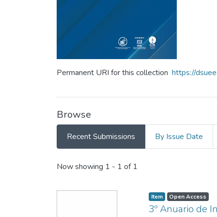
Permanent URI for this collection
https://dsue
Browse
Recent Submissions
By Issue Date
Recent Submissions
Now showing
1 - 1 of 1
Item
Open Access
3º Anuario de 