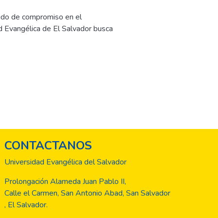
tido de compromiso en el
ad Evangélica de El Salvador busca
ría, llevando este nuevo
graduados. El anuario de
ia y espacios que aportan a la
la Escuela de Posgrados, con siete
. Además, ocho proyectos de
en
CONTACTANOS
 profesionales; quienes a pesar de
 a la nueva normalidad e
Universidad Evangélica del Salvador
 su formación y gran deseo de
de Posgrados presenta esta nueva
Prolongación Alameda Juan Pablo II,
Calle el Carmen, San Antonio Abad, San Salvador
, El Salvador.