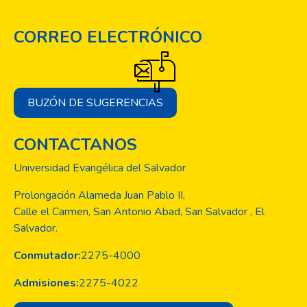
calidad científica y valor a nuestra sociedad.
La Escuela de Posgrados presenta esta
CORREO ELECTRÓNICO
nueva edición del anuario de investigación,
esperamos
que este logro sea de inspiración para que
más profesionales se apropien de
BUZÓN DE SUGERENCIAS
la investigación científica dentro de sus
ámbitos de desempeño para la resolución
CONTACTANOS
de
problemas particulares de interés nacional e
Universidad Evangélica del Salvador
internacional.
Prolongación Alameda Juan Pablo II,
Calle el Carmen, San Antonio Abad, San Salvador , El
Salvador.
Conmutador:
2275-4000
Admisiones:
2275-4022