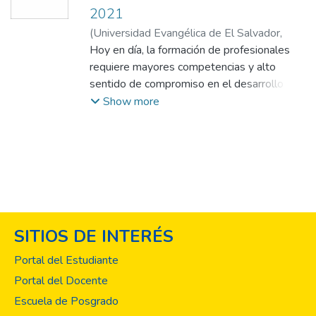
2021
(
Universidad Evangélica de El Salvador,
2021
Hoy en día, la formación de profesionales
)
Direcciones de Publicaciones
requiere mayores competencias y alto
sentido de compromiso en el desarrollo de
la sociedad. En este sentido, la Escuela de
Show more
Posgrados de la Universidad Evangélica de
El Salvador busca fomentar la producción
de conocimiento científico e innovación
dentro de sus diferentes programas de
maestría, llevando este nuevo conocimiento
a la sociedad como parte de las buenas
prácticas profesionales de sus graduados.
SITIOS DE INTERÉS
El anuario de investigación es una
publicación multidisciplinaria que promueve
Portal del Estudiante
la difusión de la ciencia y espacios que
Portal del Docente
aportan a la construcción colectiva del
Escuela de Posgrado
conocimiento. En esta edición se presenta