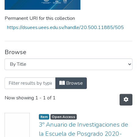
Permanent URI for this collection
https://dsuees.uees.edu.sv/handle/20.500.11885/505
Browse
Browsing 3° Anuario de Investigaciones
Browse
Now showing
1 - 1 of 1
Item
Open Access
3º Anuario de Investigaciones de
la Escuela de Posgrado 2020-