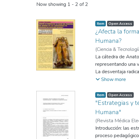
Now showing
1 - 2 of 2
Item
Open Access
¿Afecta la form
Humana?
(
Ciencia & Tecnologí
Flamenco, Guadalup
La cátedra de Anato
representando una v
La desventaja radica
agregadas con una co
Show more
La didáctica, se enf
identificadas por lo
Item
Open Access
se traducen en años; 
"Estrategias y 
proceso educativo y
Humana"
Es importante mencio
(
Revista Médica Ele
estudiantes, docent
Introducción: las es
estructuras corporal
proceso pedagógico.
Todas las situacione