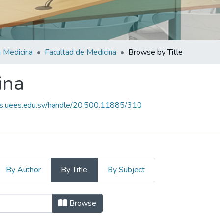
 Medicina
Facultad de Medicina
Browse by Title
ina
es.uees.edu.sv/handle/20.500.11885/310
By Author
By Title
By Subject
cina by Title
Browse