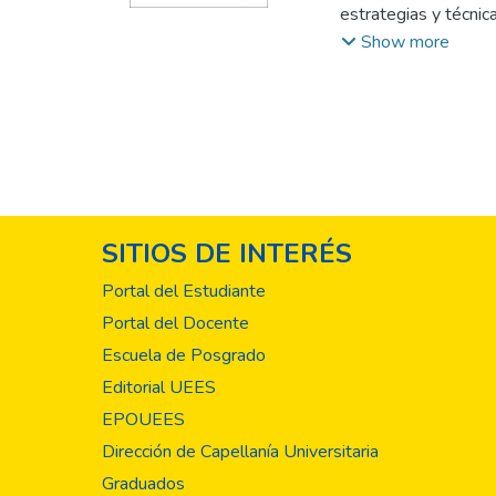
estrategias y técnic
beneficiar a este per
identificar las estra
Show more
Este artículo, repre
numérica docente /e
acciones, en aras de 
mediante un cuestion
simultáneamente ser
docentes laborando 
de El Salvador. Las
enseñanza que predo
aplica la técnica gr
práctico: Recirculac
SITIOS DE INTERÉS
(42.48%). Component
1/11; Escuela B, 1/4
Portal del Estudiante
técnicas didácticas,
Portal del Docente
educativo tradiciona
Escuela de Posgrado
Editorial UEES
EPOUEES
Dirección de Capellanía Universitaria
Graduados