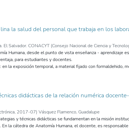
alina la salud del personal que trabaja en los labo
a. El Salvador. CONACYT (Consejo Nacional de Ciencia y Tecnolog
e
mía Humana, desde el punto de vista enseñanza - aprendizaje e
entaja, para estudiantes y docentes.
: en la exposición temporal, a material fijado con formaldehido, m
ncentración específica, para evitar, la proliferación de microorga
oca en la habilidad de disección; para exponer las estructuras que
s estudiantes. Lo cual, implica para el docente, incorporarse al la
para preparar el material cadavérico u otras piezas anatómicas, con
técnicas didácticas de la relación numérica docent
 lograr una transformación académica en el educando.
nar, que la salud de todos los participantes, en esta ardua tarea
ctrónica,
2017-07
)
Vásquez Flamenco, Guadalupe
es y laboratoristas; personas afectadas directamente, experimen
trategias y técnicas didácticas se fundamentan en la misión instit
es, consecuencias irreversibles en algunas ocasiones; que afectan 
 En la cátedra de Anatomía Humana, el docente, es responsable 
s antes mencionadas, son un incentivo para elaborar una normativ