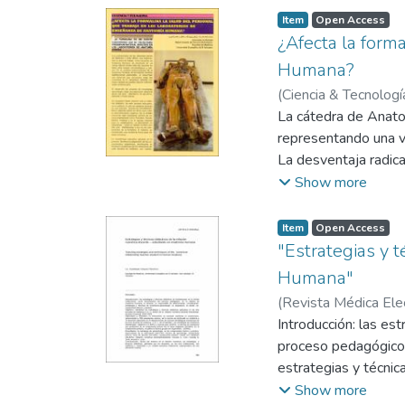
Item
Open Access
¿Afecta la form
Humana?
(
Ciencia & Tecnologí
Flamenco, Guadalup
La cátedra de Anato
representando una v
La desventaja radica
agregadas con una co
Show more
La didáctica, se enf
identificadas por lo
Item
Open Access
se traducen en años; 
"Estrategias y 
proceso educativo y
Humana"
Es importante mencio
(
Revista Médica Ele
estudiantes, docent
Introducción: las es
estructuras corporal
proceso pedagógico.
Todas las situacione
estrategias y técnic
beneficiar a este per
identificar las estra
Show more
Este artículo, repre