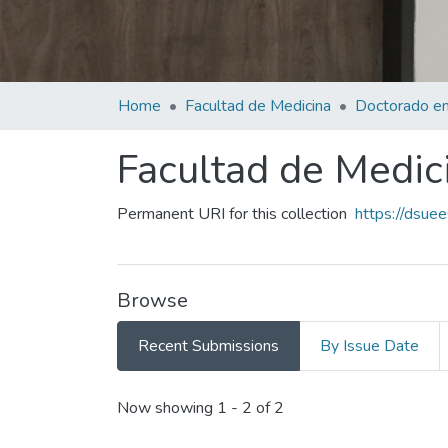
Home
Facultad de Medicina
Doctorado en
Facultad de Medic
Permanent URI for this collection
https://dsue
Browse
Recent Submissions
By Issue Date
Recent Submissions
Now showing
1 - 2 of 2