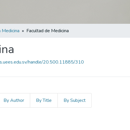
 Medicina
Facultad de Medicina
ina
es.uees.edu.sv/handle/20.500.11885/310
By Author
By Title
By Subject