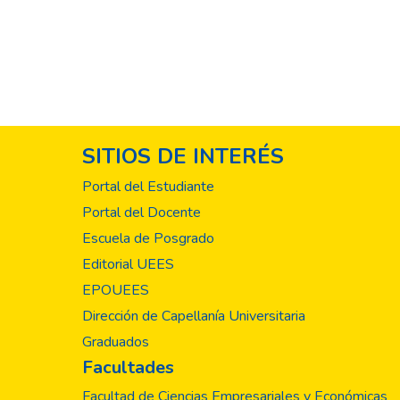
numérica docente /e
acciones, en aras de 
mediante un cuestion
simultáneamente ser
docentes laborando 
de El Salvador. Las
enseñanza que predo
aplica la técnica gr
práctico: Recirculac
SITIOS DE INTERÉS
(42.48%). Component
1/11; Escuela B, 1/4
Portal del Estudiante
técnicas didácticas,
Portal del Docente
educativo tradiciona
Escuela de Posgrado
Editorial UEES
EPOUEES
Dirección de Capellanía Universitaria
Graduados
Facultades
Facultad de Ciencias Empresariales y Económicas