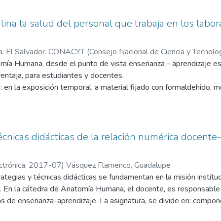
alina la salud del personal que trabaja en los labo
a. El Salvador. CONACYT (Consejo Nacional de Ciencia y Tecnolog
e
mía Humana, desde el punto de vista enseñanza - aprendizaje e
entaja, para estudiantes y docentes.
: en la exposición temporal, a material fijado con formaldehido, m
ncentración específica, para evitar, la proliferación de microorga
oca en la habilidad de disección; para exponer las estructuras que
s estudiantes. Lo cual, implica para el docente, incorporarse al la
para preparar el material cadavérico u otras piezas anatómicas, con
técnicas didácticas de la relación numérica docent
 lograr una transformación académica en el educando.
nar, que la salud de todos los participantes, en esta ardua tarea
ctrónica,
2017-07
)
Vásquez Flamenco, Guadalupe
es y laboratoristas; personas afectadas directamente, experimen
trategias y técnicas didácticas se fundamentan en la misión instit
es, consecuencias irreversibles en algunas ocasiones; que afectan 
 En la cátedra de Anatomía Humana, el docente, es responsable 
s antes mencionadas, son un incentivo para elaborar una normativ
as de enseñanza-aprendizaje. La asignatura, se divide en: compone
sonal, involucrado en la formación de los futuros profesionales, en
tegias y técnicas didácticas aplicadas en las tres escuelas de medic
senta un llamado de atención para los ministerios de Salud, Trabaj