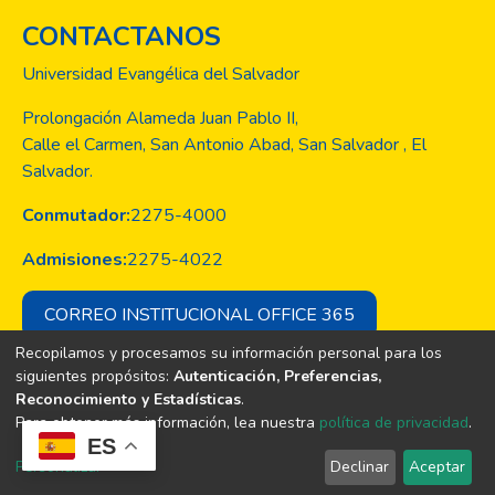
CONTACTANOS
Universidad Evangélica del Salvador
Prolongación Alameda Juan Pablo II,
Calle el Carmen, San Antonio Abad, San Salvador , El
Salvador.
Conmutador:
2275-4000
Admisiones:
2275-4022
CORREO INSTITUCIONAL OFFICE 365
Recopilamos y procesamos su información personal para los
siguientes propósitos:
Autenticación, Preferencias,
Reconocimiento y Estadísticas
.
Copyright © Todos los derechos son
Para obtener más información, lea nuestra
política de privacidad
.
de la Universidad Evangélica de El
ES
Salvador
Personalizar
Declinar
Aceptar