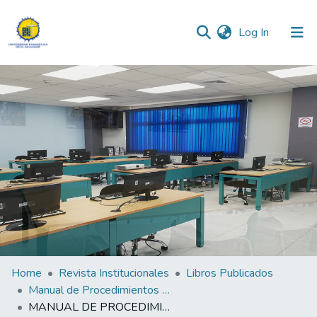
(current)
Log In
Communities & Collections
All of DSpace
Statistics
Home
Revista Institucionales
Libros Publicados
Manual de Procedimientos para fijación y conservación de cadáveres con formaldehído
MANUAL DE PROCEDIMIENTOS para fijación y conservación de cadáveres con formaldehído