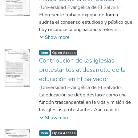
histórica.
(
Universidad Evangélica de El Salvador,
2013-05-30
El presente trabajo expone de forma
)
Cuéllar-Barandiarán,
Guillermo
sucinta el consenso estudioso y público que
hoy reconoce la originalidad y relevancia del
sistema de convivencia y co-gobierno que
Show more
un conglomerado de naciones indígenas
consolidó en el contorno de los grandes
Item
Open Access
lagos en norteamérica, siglos antes del
Contribución de las iglesias
tropiezo de Colón con tierras continentales.
protestantes al desarrollo de la
El artículo examina el peculiar influjo que el
educación en El Salvador
modelo de la Liga Iroquesa llegó a ejercer
(
Universidad Evangélica de El Salvador,
sobre las ávidas mentes que, luego del
2013-03-20
La educación se debe destacar como una
)
Llanes Márquez, Tito Orlando
triunfo de las 13 colonias sobre el imperio
función trascendental en la vida y misión de
británico en 1776, necesitarían imaginar un
las iglesias protestantes. Aun cuando
nuevo concepto de integración sociopolítico.
desde mediados del siglo XVIII, en España
Show more
muchos ilustrados y reformadores estaban
convencidos que la felicidad de los pueblos
Item
Open Access