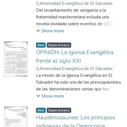
(
Universidad Evangélica de El Salvador,
2013-06
Del levantamiento de venganza a la
)
Lara-Martinez, Rafael
;
Borja, Luis
fraternidad masterreriana estudia una
novela olvidada sobre eventos de 1932 en
E Salvador: Tembladerales (1957) de
Show more
Cristóbal Humberto Ibarra (1920-1988). A
diferencia de otros relatos históricos, la
Item
Open Access
atención de Ibarra no se centra en el
OPINIÓN: La Iglesia Evangélica
Occidente del país donde ocurre el
frente al siglo XXI
levantamiento y la presión militar. La novela
(
Universidad Evangélica de El Salvador,
describe la vida diaria de una hacienda en La
2013-06
La misión de la Iglesia Evangélica en El
)
Vega, Mario
Herradura, en el Departamento de La Paz.
Salvador ha sido una de las preocupaciones
de las denominaciones serias que han
reflexionado constantemente sobre su
Show more
papel en medio de la sociedad. La Iglesia ha
ido modelando su teología desde la
Item
Open Access
experiencia de la vida, desde el ejercicio de
Haudenosaunee: Los principios
su misión y en contacto con la realidad
indígenas de la Democracia