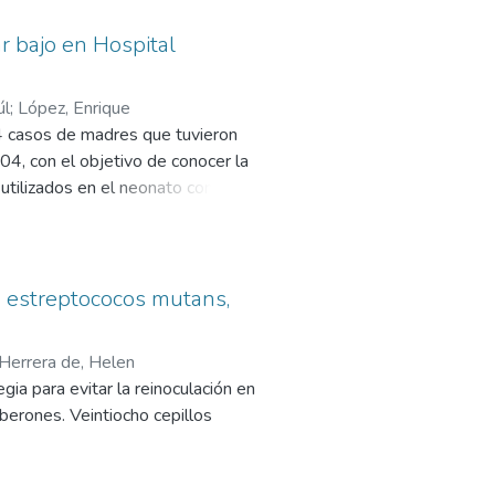
la Misión Institucional demanda
r bajo en Hospital
úl
;
López, Enrique
44 casos de madres que tuvieron
04, con el objetivo de conocer la
 utilizados en el neonato con
e estreptococos mutans,
Herrera de, Helen
a para evitar la reinoculación en
berones. Veintiocho cepillos