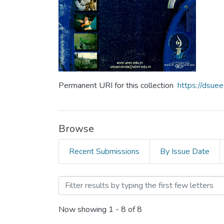
Permanent URI for this collection
https://dsue
Browse
Recent Submissions
By Issue Date
Browsing Revista Crea Cie
Now showing
1 - 8 of 8