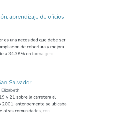
ón, aprendizaje de oficios
dor es una necesidad que debe ser
ampliación de cobertura y mejora
nde a 34.38% en forma general,
ra el 45% de la población con los
e pobreza y pobreza extrema.
San Salvador.
 Elizabeth
9 y 21 sobre la carretera al
año 2001, anterioemente se ubicaba
re otras comunidades, con
ón de vida de sus habitantes, con
e la UEES con el apoyo de