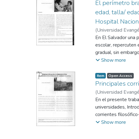
El perímetro bra
edad, talla/ eda
Hospital Nacion
(
Universidad Evangél
En El Salvador una 
escolar, repercuten 
gradual, sin embarg
69 meses, por lo que
Show more
nutricionales en la 
especificidad del pe
Item
Open Access
Peso/talla.
Principales corr
(
Universidad Evangél
En el presente traba
universidades, Intro
corrientes filosófico
moderna y los caráct
Show more
filosofía en el siglo