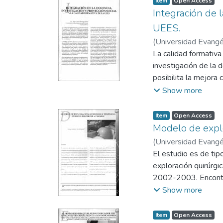
Item
Open Access
Integración de l
UEES.
(
Universidad Evangél
La calidad formativa
investigación de la d
posibilita la mejora
adquieren los estudi
Show more
Item
Open Access
Modelo de explo
(
Universidad Evangél
El estudio es de tip
exploración quirúrgi
2002-2003. Encontrá
presentaron proceso 
Show more
Item
Open Access