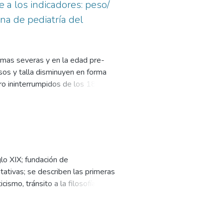
e a los indicadores: peso/
rna de pediatría del
rmas severas y en la edad pre-
sos y talla disminuyen en forma
o ininterrumpidos de los 18 a los
 la detección de cambios
el grado de sensibilidad y
 medidas Peso/Edad, Talla/edad y
lo XIX; fundación de
tativas; se describen las primeras
cismo, tránsito a la filosofía
epudio de la autoridad y la
eración del positivismo.