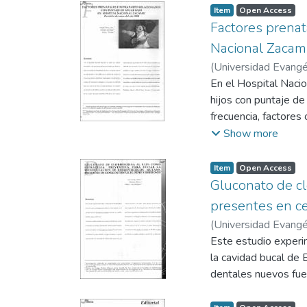
estudiantes y docent
Item
Open Access
respecto al servicio
Factores prenat
Nacional Zacami
(
Universidad Evangél
En el Hospital Nacio
hijos con puntaje de
frecuencia, factores
APGAR bajo en el ser
Show more
Item
Open Access
Gluconato de cl
presentes en ce
(
Universidad Evangél
Este estudio experim
la cavidad bucal de 
dentales nuevos fuer