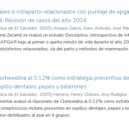
es pueda impulsar el desarrollo del cantón y cumplir con lo que 
 a su semejantes.
ales e intraparto relacionados con puntaje de apga
l: Revisión de casos del año 2004.
ica de El Salvador,
2005
)
Amaya Claros, Alex
;
Arévalo, José Ra
nal Zacamil se realizó un estudio Descriptivo, retrospectivo de 
 APGAR bajo al primer o quinto minuto de vida durante el año 20
 obstétricos relacionados, vía del parto y métodos de reanimación
vicio de partos de dicha institución.
orhexidina al 0.12% como estrategia preventiva d
pillo dentales, pepes y biberones
ica de El Salvador,
2005
)
Herrera, Henry
;
Chávez, Any Rudigna
;
ental avaluó el Gluconato de Clohexidina al 0.12% como estrategi
Estreptococos mutans presentes en cepillos dentales, pepes y bi
on distribuidos al azar en 4 grupos.