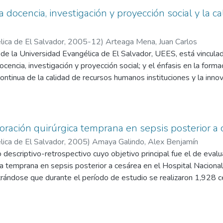
a docencia, investigación y proyección social y la ca
ica de El Salvador,
2005-12
)
Arteaga Mena, Juan Carlos
 de la Universidad Evangélica de El Salvador, UEES, está vinculad
ocencia, investigación y proyección social; y el énfasis en la forma
 continua de la calidad de recursos humanos instituciones y la inn
antes.
ración quirúrgica temprana en sepsis posterior a 
ica de El Salvador,
2005
)
Amaya Galindo, Alex Benjamín
o descriptivo-retrospectivo cuyo objetivo principal fue el de evalu
ca temprana en sepsis posterior a cesárea en el Hospital Naciona
ndose que durante el período de estudio se realizaron 1,928 c
infeccioso posterior a cirugía.