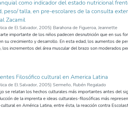
nquial como indicador del estado nutricional frent
d, peso/ talla, en pre-escolares de la consulta exte
al Zacamil
ica de El Salvador,
2005
)
Barahona de Figueroa, Jeannette
parte importante de los niños padecen desnutrición que en sus fo
en su crecimiento y desarrollo. En esta edad, los aumentos de pe
o, los incrementos del área muscular del brazo son moderados per
 el perímetro branquial es un indicador sensible, y específico en
composición corporal en pre-escolares. El objetivo fue establecer 
rímetro branquial como indicados de masa corporal, frente a las
ientes Filosófico cultural en America Latina
ica de El Salvador,
2005
)
Sermeño, Rubén Regalado
jo se relatan los hechos culturales más importantes antes del sig
ducción de la imprenta e ideas culturales-filosóficas más represen
-cultural en América Latina, entre ésta, la reacción contra Escolasti
eres del despertar filosófico en América Latina: un realismo, un r
 XIX: Racionalismo, idealismo y positivismo; el positivismo y la sup