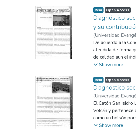
Item
Open Access
Diagnóstico soci
y su contribució
(
Universidad Evangél
De acuerdo a la Con
atendida de forma gr
de calidad aun el í
incrementándose en 
Show more
niveles más bajos de
Item
Open Access
Diagnóstico soc
(
Universidad Evangél
El Catón San Isidro 
Volcán y pertenece a
como un bolsón porq
marcadas necesidades
Show more
el objetivo de propo