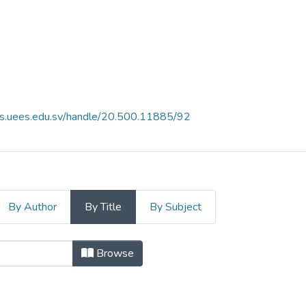
es.uees.edu.sv/handle/20.500.11885/92
By Author
By Title
By Subject
ncia N°3 by Title
Browse