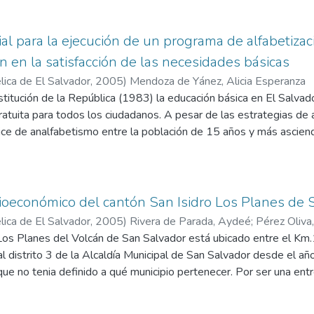
al para la ejecución de un programa de alfabetizaci
n en la satisfacción de las necesidades básicas
ica de El Salvador,
2005
)
Mendoza de Yánez, Alicia Esperanza
stitución de la República (1983) la educación básica en El Salva
atuita para todos los ciudadanos. A pesar de las estrategias de 
ndice de analfabetismo entre la población de 15 años y más ascie
el área rural donde alcanza un 39.20% y es ahí donde se concent
 ingreso; por lo que la mayoría de hogares están en situación d
ioeconómico del cantón San Isidro Los Planes de 
ica de El Salvador,
2005
)
Rivera de Parada, Aydeé
;
Pérez Oliva,
Los Planes del Volcán de San Salvador está ubicado entre el Km.1
l distrito 3 de la Alcaldía Municipal de San Salvador desde el 
ue no tenia definido a qué municipio pertenecer. Por ser una ent
 sociales se decidío explorar la situación e identificar la condici
ner proyectos ejecutables y procurar atención integral, en dond