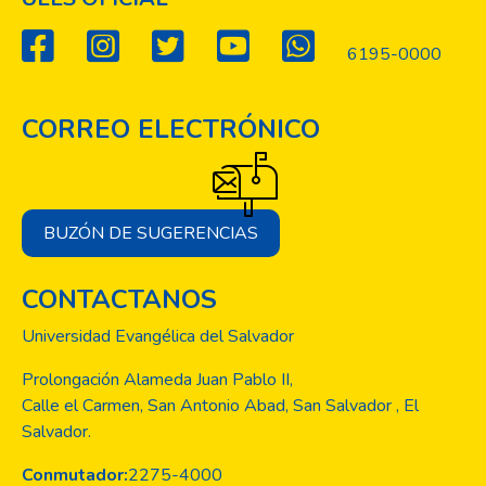
cepa era susceptible a tigeciclina. Se
concluye que la sinergia es el efecto más
6195-0000
frecuente que se produce al combinar
colistín con otros antibacterianos,
CORREO ELECTRÓNICO
especialmente en A. baumannii, y que lleva
a muerte bacteriana antes de las 12 h, con
un posterior recrecimiento
BUZÓN DE SUGERENCIAS
CONTACTANOS
Universidad Evangélica del Salvador
Prolongación Alameda Juan Pablo II,
Calle el Carmen, San Antonio Abad, San Salvador , El
Salvador.
Conmutador:
2275-4000