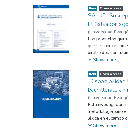
Item
Open Access
SALUD:“Suscepti
El Salvador, ag
(
Universidad Evangél
Los productos químic
que se conoce con el
piretroides son alta
“efecto-derribo” o 
Show more
posee alta actividad 
en día, los piretroi
Item
Open Access
vectores, entre est
“Disponibilidad
comprobación de la s
bachillerato a n
manifiesta que el us
(
Universidad Evangél
realizado en Vietnam
Blanco, Alex
Esta investigación i
;
sospecha de dengue,
metodología, sino en
de la Malaria (MINS
léxica en el campo d
modificado, con el f
manera reciente, en
Show more