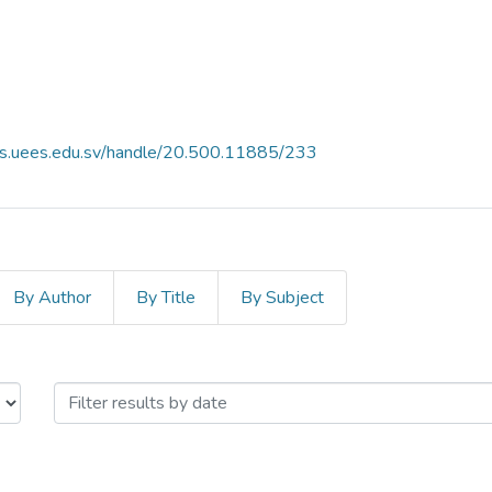
es.uees.edu.sv/handle/20.500.11885/233
By Author
By Title
By Subject
tigación Institucional 2013 by Issu