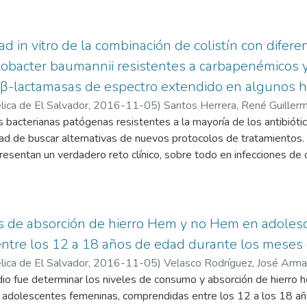
egypti retraído en llantas usadas que contengan aguas lluvias es
todo tipo de acusaciones, descalificaciones, críticas razonadas o
a una de las cinco regiones del país. Asimismo, determinar ento
o de la población no participaba en el diálogo. El aparente desint
sin hacer selección previa al bioensayo de las recolectadas a difer
ociedad salvadoreña, en este y en muchos otros asuntos trascende
d in vitro de la combinación de colistín con diferen
dos son que las larvas de Ae. aegypt presentaron menor susceptib
dores que hoy presenta ésta investigación. Preguntar y dar resp
tobacter baumannii resistentes a carbapenémicos 
ualizan el sistema político, para así tratar de explicar las implic
β-lactamasas de espectro extendido en algunos ho
ncipal objetivo de esta investigación.
ica de El Salvador,
2016-11-05
)
Santos Herrera, René Guiller
 bacterianas patógenas resistentes a la mayoría de los antibióti
ad de buscar alternativas de nuevos protocolos de tratamientos.
resentan un verdadero reto clínico, sobre todo en infecciones de or
ada. Se plantea el objetivo de evaluar la actividad antibacteriana i
efecto sinérgico entre las diferentes combinaciones ensayadas. P
istentes a carbapenémicos y 48 cepas de K. pneumoniae product
sistentes a diferentes antibióticos y no relacionadas genéticam
s de absorción de hierro Hem y no Hem en adoles
ó la concentración mínima inhibitoria (CMI) de colistí, ampicilina /s
tre los 12 a 18 años de edad durante los meses 
em, por el método de microdilución; posteriormente, mediante el
ica de El Salvador,
2016-11-05
)
Velasco Rodríguez, José Arm
oducido al asociar colistín con cada uno de estos antimicrobiano
dio fue determinar los niveles de consumo y absorción de hierro h
iresistencia, y sobre las que diferentes combinaciones actuaron e
e adolescentes femeninas, comprendidas entre los 12 a los 18 añ
n el tiempo, empleando los correspondientes antibióticos combin