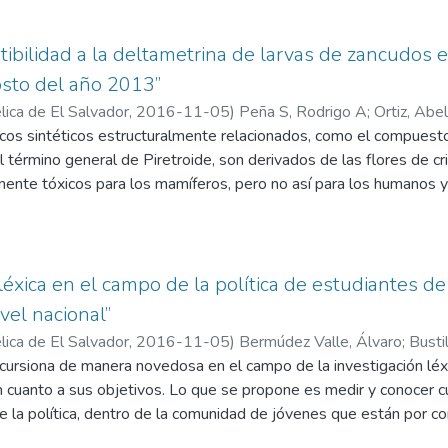
bilidad a la deltametrina de larvas de zancudos 
osto del año 2013”
ica de El Salvador,
2016-11-05
)
Peña S, Rodrigo A
;
Ortiz, Abe
os sintéticos estructuralmente relacionados, como el compuesto 
 término general de Piretroide, son derivados de las flores de c
mente tóxicos para los mamíferos, pero no así para los humanos y
“knock-down” (spray residual, 2003-2005). Hay dos grupos princip
de “efecto-derribo” o “knock-down”, pero baja actividad letal, y el
des foto-estables están emergiendo como los insecticidas predomi
os la deltametrina. Kawada et al. (2009) demuestra el uso del b
 léxica en el campo de la política de estudiantes 
usceptibilidad a los piretroides por los mosquitos en tercer y últ
ivel nacional”
o cuantiso de piretroides está relacionado con el alto índice de 
ica de El Salvador,
2016-11-05
)
Bermúdez Valle, Álvaro
;
Busti
. El Salvador, en la actualidad, presenta como en años anteriore
ncursiona de manera novedosa en el campo de la investigación léxi
 así como confirmados, haciendo de esta una enfermedad endémic
 cuanto a sus objetivos. Lo que se propone es medir y conocer cuá
AL, 2013). En la presente investigación se tomará el modelo del
e la política, dentro de la comunidad de jóvenes que están por co
in de evaluar la susceptibilidad a la deltametrina principalmente p
 ciudadanos. Aunque, como es común en estos casos, en los med