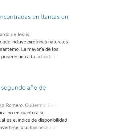
encontradas en llantas en
lardo de Jesús
;
que incluye piretrinas naturales
risantemo. La mayoría de los
 poseen una alta actividad de
ales de los piretroides: uno que
 otro con actividad letal alta. Hoy
nantes para el control de
ioensayo como una forma de
de segundo año de
imo estadío larvario. Asimismo,
casos de dengue, según el estudio
llo Romero, Guillermo
;
Escobar
s un alto número de casos de
ca, no en cuanto a su
a en nuestro país a diferencia
l es el índice de disponibilidad
 bioensayo de Kawada et al.
nvertirse, o lo han hecho de
or las larvas del mosquito vector
ios de comunicación podían