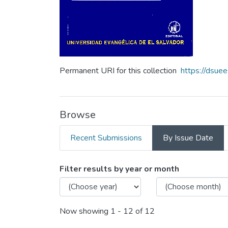
Permanent URI for this collection
https://dsue
Browse
Recent Submissions
By Issue Date
Browsing Anuario de Inves
Filter results by year or month
Now showing
1 - 12 of 12