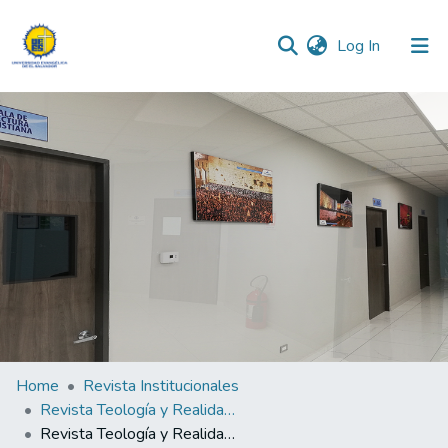
(current)
Log In
Communities & Collections
All of DSpace
Statistics
Home
Revista Institucionales
Revista Teología y Realidad "Fides Quaerens Intellectum" (La fe busca pensar)
Revista Teología y Realidad "Fides Quaerens Intellectum"(La fé buscar pensar) N°2