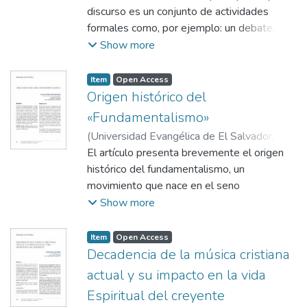
Marisol
discurso es un conjunto de actividades
formales como, por ejemplo: un debate, un
certamen de oratoria, una ponencia, entre
Show more
otras definiciones. Sin embargo, el término
engloba aspectos más profundos y en cierta
Item
Open Access
medida que ocurren cotidianamente, esto
Origen histórico del
es, a través del lenguaje. Hablar de discurso
«Fundamentalismo»
es
(
Universidad Evangélica de El Salvador,
complejo, pues está presente en toda la
2021-07
El artículo presenta brevemente el origen
)
Gómez Hernández, Gerzon Luis
actividad del ser humano y como es sabido
Manuel
histórico del fundamentalismo, un
el
movimiento que nace en el seno
ser humano está inmerso en un contexto
conservador del protestantismo
Show more
social, por lo tanto, para que exista el
norteamericano; caracterizado, desde su raíz,
desarrollo
por mostrar un total rechazo a la teología
Item
Open Access
debe también existir una forma de
moderna y exégesis liberal del
Decadencia de la música cristiana
comunicar socialmente nuestros
protestantismo europeo del siglo XIX. De
actual y su impacto en la vida
pensamientos.
igual manera, provee definiciones
Espiritual del creyente
conceptuales de los principales