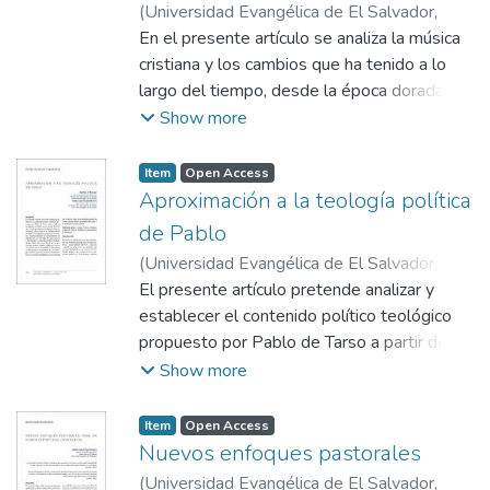
(
Universidad Evangélica de El Salvador,
fundamentalismos que existen en la
2021-07
En el presente artículo se analiza la música
)
Arce Chafoya, Fernando Raúl
actualidad; pues el término, a pesar de su
cristiana y los cambios que ha tenido a lo
génesis religiosa, ha logrado emigrar a otros
largo del tiempo, desde la época dorada de
campos en las sociedades secularizadas de
la himnología hebreo-bíblica hasta la época
Show more
hoy.
contemporánea, su decadencia en términos
de contenido lírico y musical, la influencia
Item
Open Access
espiritual y la experiencia a partir de la
Aproximación a la teología política
teología y la música como elementos claves
de Pablo
para la realización de nuevas composiciones
(
Universidad Evangélica de El Salvador,
cristianas que transmitan un mensaje
2021-07
El presente artículo pretende analizar y
)
Medrano, Jonathan A.
;
Girón
de amor, paz, esperanza y consuelo para la
Herrera, Santos Gabriel
establecer el contenido político teológico
iglesia de nuestros días.
propuesto por Pablo de Tarso a partir del
uso de algunos términos en sus textos. A la
Show more
vez
que estudia paralelamente algunas de las
Item
Open Access
similitudes y diferencias de la teología
Nuevos enfoques pastorales
política
(
Universidad Evangélica de El Salvador,