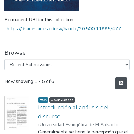
Permanent URI for this collection
https://dsuees.uees.edu.sv/handle/20.500.11885/477
Browse
Recent Submissions
Now showing
1 - 5 of 6
Item
Open Access
Introducción al análisis del
discurso
(
Universidad Evangélica de El Salvador,
2021-07
Generalmente se tiene la percepción que el
)
Mejía de Hernández, Brendhaly